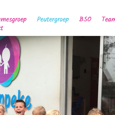
umesgroep
Peutergroep
BSO
Tea
ct