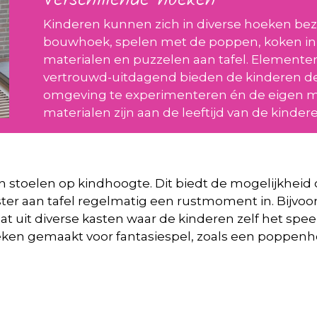
Verschillende hoeken
Kinderen kunnen zich in diverse hoeken be
bouwhoek, spelen met de poppen, koken in
materialen en puzzelen aan tafel. Elementen
vertrouwd-uitdagend bieden de kinderen d
omgeving te experimenteren én de eigen m
materialen zijn aan de leeftijd van de kinde
n stoelen op kindhoogte. Dit biedt de mogelijkheid 
ster aan tafel regelmatig een rustmoment in. Bijvoo
t uit diverse kasten waar de kinderen zelf het spee
eken gemaakt voor fantasiespel, zoals een poppen