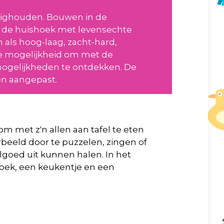
zighouden. Bouwen in de
 de huishoek met levensechte
 als hoog-laag, zacht-hard,
e mogelijkheid om met de
ogelijkheden te ontdekken. De
ren aangepast.
om met z'n allen aan tafel te eten
rbeeld door te puzzelen, zingen of
lgoed uit kunnen halen. In het
hoek, een keukentje en een