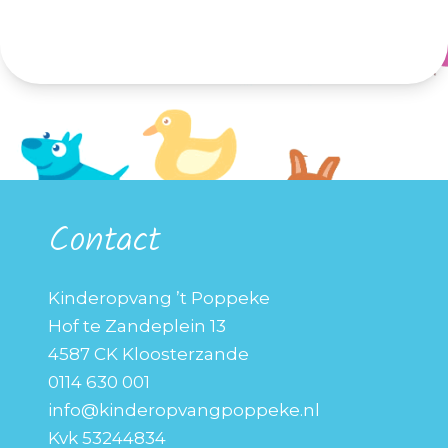
Contact
Kinderopvang ’t Poppeke
Hof te Zandeplein 13
4587 CK Kloosterzande
0114 630 001
info@kinderopvangpoppeke.nl
Kvk 53244834