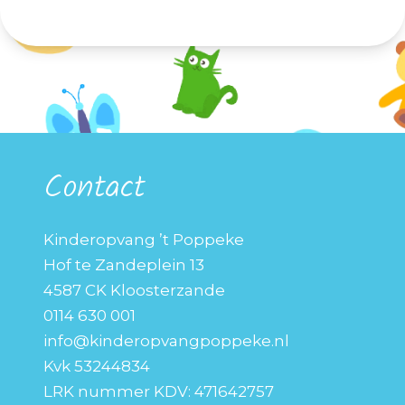
Contact
Kinderopvang ’t Poppeke
Hof te Zandeplein 13
4587 CK Kloosterzande
0114 630 001
info@kinderopvangpoppeke.nl
Kvk 53244834
LRK nummer KDV: 471642757